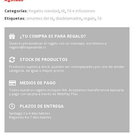
Categorías:
Regalos navidad
,
té
,
Té e infusiones
Etiquetas:
amantes del té
,
díadelamadre
,
regalo
,
Té
¿TU COMPRA ES PARA REGALO?
Quieres personalizar el regalo con un mensaje, escribenos a
regalos@trapananda.cl
STOCK DE PRODUCTOS
Productos sujetos a stock, pueden ser reemplazados por uno de similar
categoría, de igual o mayor precio.
MEDIOS DE PAGO
Todos nuestros regalos incluyen IVA. Aceptamos transferencia bancaria
y pago con tarjeta a través de WebPay Plus.
PLAZOS DE ENTREGA
Santiago 2 a 4 días hábiles
Regiones 4 a 7 días habiles