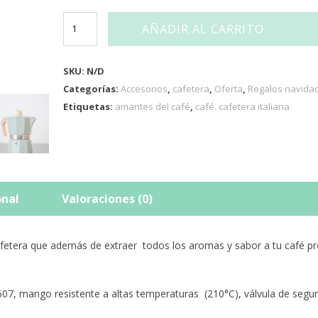
AÑADIR AL CARRITO
Cafetera
Italiana
Color
3
tazas
SKU:
N/D
cantidad
Categorías:
Accesorios
,
cafetera
,
Oferta
,
Regalos navida
Etiquetas:
amantes del café
,
café. cafetera italiana
onal
Valoraciones (0)
fetera que además de extraer todos los aromas y sabor a tu café pref
607, mango resistente a altas temperaturas (210°C), válvula de segur