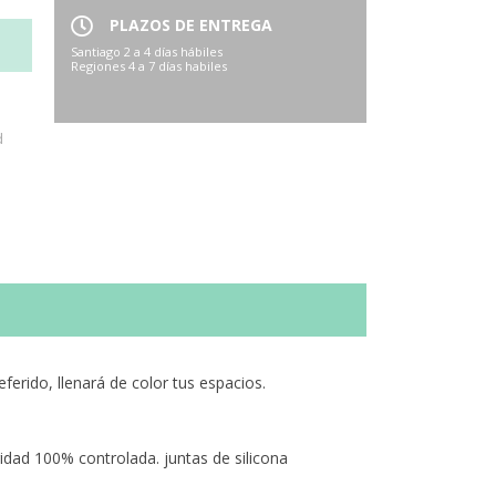
PLAZOS DE ENTREGA
Santiago 2 a 4 días hábiles
Regiones 4 a 7 días habiles
d
erido, llenará de color tus espacios.
idad 100% controlada. juntas de silicona