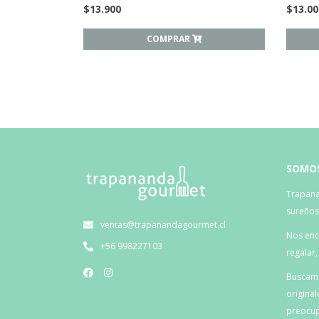
$
13.900
$
13.00
COMPRAR
SOMO
Trapana
sureño
ventas@trapanandagourmet.cl
Nos enca
+56 998227103
regalar
Buscamo
original
preocup