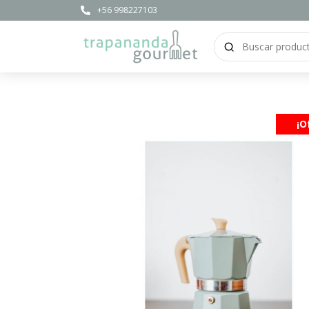
+56 998227103
¡O