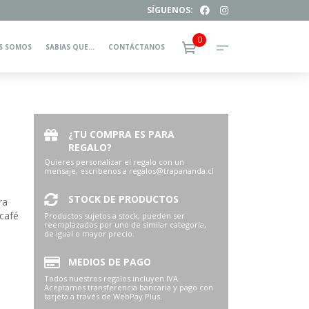
SÍGUENOS:
0
S SOMOS
SABIAS QUE…
CONTÁCTANOS
¿TU COMPRA ES PARA
REGALO?
Quieres personalizar el regalo con un
mensaje, escribenos a regalos@trapananda.cl
STOCK DE PRODUCTOS
ra
café
Productos sujetos a stock, pueden ser
reemplazados por uno de similar categoría,
de igual o mayor precio.
MEDIOS DE PAGO
Todos nuestros regalos incluyen IVA.
Aceptamos transferencia bancaria y pago con
tarjeta a través de WebPay Plus.