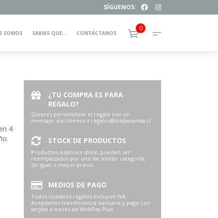
SÍGUENOS:
0
S SOMOS
SABIAS QUE…
CONTÁCTANOS
¿TU COMPRA ES PARA
REGALO?
Quieres personalizar el regalo con un
mensaje, escribenos a regalos@trapananda.cl
en 4
ño.
STOCK DE PRODUCTOS
Productos sujetos a stock, pueden ser
reemplazados por uno de similar categoría,
de igual o mayor precio.
MEDIOS DE PAGO
Todos nuestros regalos incluyen IVA.
Aceptamos transferencia bancaria y pago con
tarjeta a través de WebPay Plus.