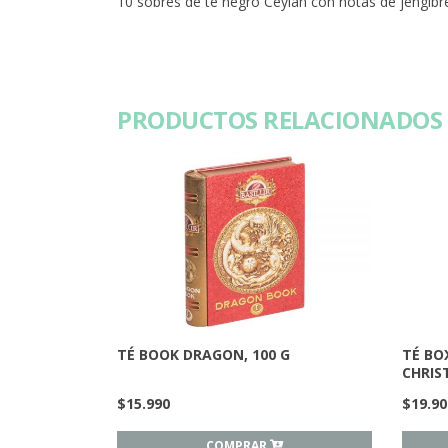
10 sobres de té negro Ceylán con notas de jengibre, 
PRODUCTOS RELACIONADOS
TÉ BOOK DRAGON, 100 G
TÉ BO
CHRIS
$
15.990
$
19.90
COMPRAR