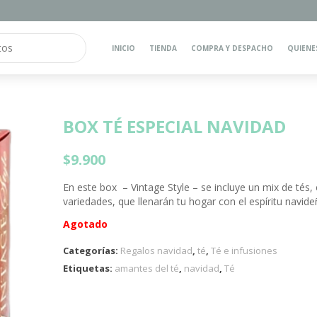
INICIO
TIENDA
COMPRA Y DESPACHO
QUIENE
BOX TÉ ESPECIAL NAVIDAD
$
9.900
En este box – Vintage Style – se incluye un mix de tés, 
variedades, que llenarán tu hogar con el espíritu navide
Agotado
Categorías:
Regalos navidad
,
té
,
Té e infusiones
Etiquetas:
amantes del té
,
navidad
,
Té