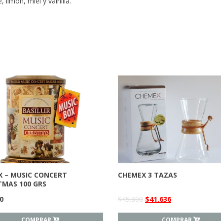
limón, miel y vainilla.
X – MUSIC CONCERT
CHEMEX 3 TAZAS
TMAS 100 GRS
0
$
45.800
$
41.636
COMPRAR
COMPRAR