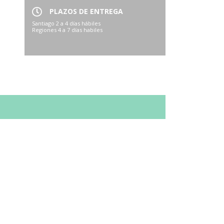
PLAZOS DE ENTREGA
Santiago 2 a 4 días hábiles
Regiones 4 a 7 días habiles