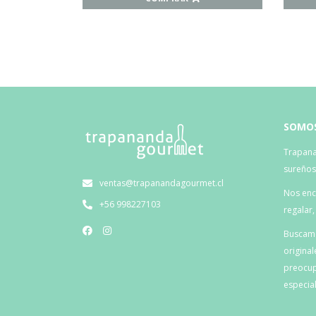
SOMO
Trapana
sureño
ventas@trapanandagourmet.cl
Nos enca
+56 998227103
regalar
Buscamo
original
preocup
especial