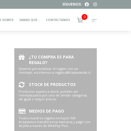
SÍGUENOS:
0
S SOMOS
SABIAS QUE…
CONTÁCTANOS
¿TU COMPRA ES PARA
REGALO?
Quieres personalizar el regalo con un
mensaje, escribenos a regalos@trapananda.cl
STOCK DE PRODUCTOS
Productos sujetos a stock, pueden ser
reemplazados por uno de similar categoría,
de igual o mayor precio.
MEDIOS DE PAGO
Todos nuestros regalos incluyen IVA.
Aceptamos transferencia bancaria y pago con
tarjeta a través de WebPay Plus.