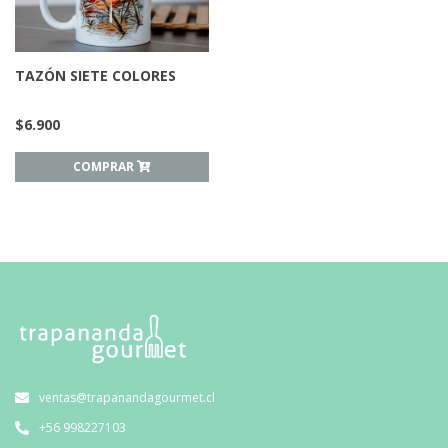
TAZÓN SIETE COLORES
$
6.900
COMPRAR
ventas@trapanandagourmet.cl
+56 998227103