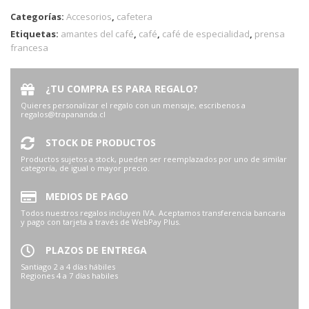
Categorías:
Accesorios
,
cafetera
Etiquetas:
amantes del café
,
café
,
café de especialidad
,
prensa
francesa
¿TU COMPRA ES PARA REGALO?
Quieres personalizar el regalo con un mensaje, escribenos a
regalos@trapananda.cl
STOCK DE PRODUCTOS
Productos sujetos a stock, pueden ser reemplazados por uno de similar
categoría, de igual o mayor precio.
MEDIOS DE PAGO
Todos nuestros regalos incluyen IVA. Aceptamos transferencia bancaria
y pago con tarjeta a través de WebPay Plus.
PLAZOS DE ENTREGA
Santiago 2 a 4 días hábiles
Regiones 4 a 7 días habiles