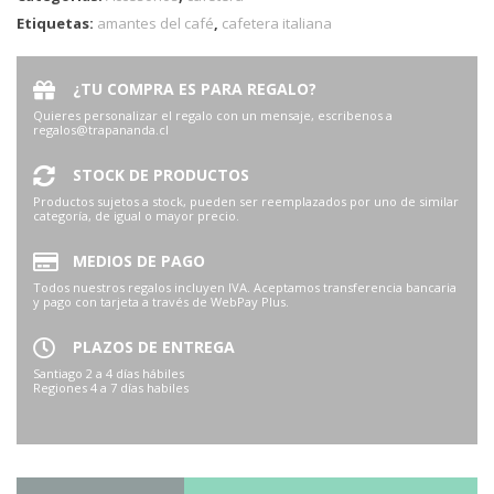
Etiquetas:
amantes del café
,
cafetera italiana
¿TU COMPRA ES PARA REGALO?
Quieres personalizar el regalo con un mensaje, escribenos a
regalos@trapananda.cl
STOCK DE PRODUCTOS
Productos sujetos a stock, pueden ser reemplazados por uno de similar
categoría, de igual o mayor precio.
MEDIOS DE PAGO
Todos nuestros regalos incluyen IVA. Aceptamos transferencia bancaria
y pago con tarjeta a través de WebPay Plus.
PLAZOS DE ENTREGA
Santiago 2 a 4 días hábiles
Regiones 4 a 7 días habiles