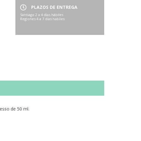
PLAZOS DE ENTREGA
Santiago 2 a 4 días hábiles
Regiones 4 a 7 días habiles
resso de 50 ml.