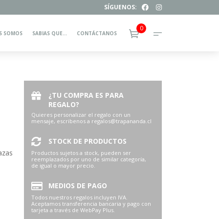
SÍGUENOS:
0
S SOMOS
SABIAS QUE…
CONTÁCTANOS
¿TU COMPRA ES PARA
REGALO?
Quieres personalizar el regalo con un
mensaje, escribenos a regalos@trapananda.cl
STOCK DE PRODUCTOS
azas
Productos sujetos a stock, pueden ser
reemplazados por uno de similar categoría,
de igual o mayor precio.
MEDIOS DE PAGO
Todos nuestros regalos incluyen IVA.
Aceptamos transferencia bancaria y pago con
tarjeta a través de WebPay Plus.