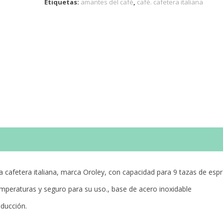
Etiquetas:
amantes del café
,
café. cafetera italiana
 cafetera italiana, marca Oroley, con capacidad para 9 tazas de esp
emperaturas y seguro para su uso., base de acero inoxidable
nducción.