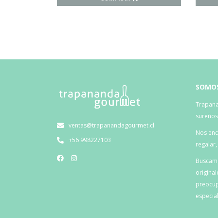
SOMO
Trapana
sureño
ventas@trapanandagourmet.cl
Nos enca
+56 998227103
regalar
Buscamo
original
preocup
especial