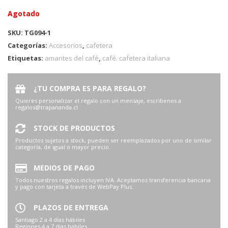
Agotado
SKU:
TG094-1
Categorías:
Accesorios
,
cafetera
Etiquetas:
amantes del café
,
café. cafetera italiana
¿TU COMPRA ES PARA REGALO?
Quieres personalizar el regalo con un mensaje, escribenos a
regalos@trapananda.cl
STOCK DE PRODUCTOS
Productos sujetos a stock, pueden ser reemplazados por uno de similar
categoría, de igual o mayor precio.
MEDIOS DE PAGO
Todos nuestros regalos incluyen IVA. Aceptamos transferencia bancaria
y pago con tarjeta a través de WebPay Plus.
PLAZOS DE ENTREGA
Santiago 2 a 4 días hábiles
Regiones 4 a 7 días habiles