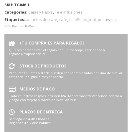
SKU:
TG046-1
Categorías:
Cajas y Packs
,
Té e infusiones
Etiquetas:
amantes del café
,
café
,
diseño original
,
posavaso
,
prensa francesa
¿TU COMPRA ES PARA REGALO?
Quieres personalizar el regalo con un mensaje, escribenos a
regalos@trapananda.cl
STOCK DE PRODUCTOS
Productos sujetos a stock, pueden ser reemplazados por uno de similar
categoría, de igual o mayor precio.
MEDIOS DE PAGO
Todos nuestros regalos incluyen IVA. Aceptamos transferencia bancaria
y pago con tarjeta a través de WebPay Plus.
PLAZOS DE ENTREGA
Santiago 2 a 4 días hábiles
Regiones 4 a 7 días habiles