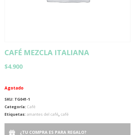
CAFÉ MEZCLA ITALIANA
$
4.900
Agotado
SKU:
TG041-1
Categoría:
Café
Etiquetas:
amantes del café
,
café
¿TU COMPRA ES PARA REGALO?