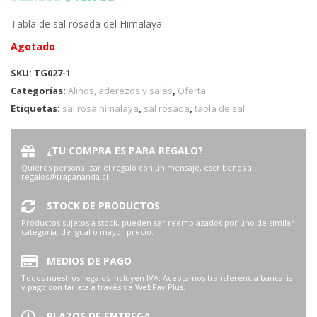
Tabla de sal rosada del Himalaya
Agotado
SKU:
TG027-1
Categorías:
Aliños, aderezos y sales
,
Oferta
Etiquetas:
sal rosa himalaya
,
sal rosada
,
tabla de sal
¿TU COMPRA ES PARA REGALO?
Quieres personalizar el regalo con un mensaje, escribenos a
regalos@trapananda.cl
STOCK DE PRODUCTOS
Productos sujetos a stock, pueden ser reemplazados por uno de similar
categoría, de igual o mayor precio.
MEDIOS DE PAGO
Todos nuestros regalos incluyen IVA. Aceptamos transferencia bancaria
y pago con tarjeta a través de WebPay Plus.
PLAZOS DE ENTREGA