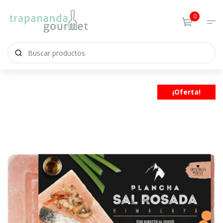
0
¡Oferta!